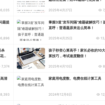
6,035
2025年4月27日
7
问题提
掌握3道“发车间隔”难题破解技巧！
直呼：普通题原来这么简单！
6,896
2025年4月25日
13
必杀
孩子秒变心算高手！家长必收的10
天花
算技巧，考试速度翻倍！
7,374
2025年4月10日
8
/高清
家庭用电度数、电费在线计算工具
8,393
2024年12月6日
12