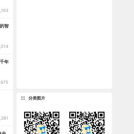
计算器
换算
孩子
电压
奥数
距离
知识
计算机
高等数学
理论
1,193
电学
电学公式
生活
常见
次数
的智
一键计算
单位
免费
速度
转换
数学
在线计算
压
体积
重复
电路
下载
水
名称
电子
化学
,014
公式库网免费分享更多资源
数学公式
千年
在线计算器
导致
常数
每日
工控
计算
在线
ption]
最大
电流
生活窍门
555
,975
分类图片
,381
3步