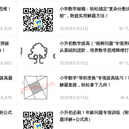
思维！
小学数学秘籍：轻松搞定“复杂分数
较”，附超实用解题方法！
5,438
2025年5月21日
11
项突破
小升初数学拔高｜“植树问题”专项突
分！
从基础到进阶，培养数学思维降维打
8,682
2025年5月15日
11
拔高题
小学数学“等积变换”专项拔高练习！
解题套路，轻松拿下几何！
6,476
2025年5月13日
4
(附公式
小升初必刷！年龄问题专项训练（附
题详解+公式库）