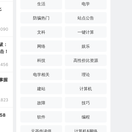
生活
电学
比
防骗热门
站点公告
,090
文科
一键计算
破：
网络
娱乐
击！
科技
高性价比资源
,456
电学相关
理论
掌握
建站
计算机
,823
故障
技巧
58
软件
编程
元器件读值
计算机&网络