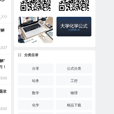
,777
样解
自媒体专业工具｜Mar
英语单词查询工具
kdown在线编辑器｜
大学化学公式大全
,027
公众号文章美化工具
｜公式专用工具｜知
分类目录
网文章美化工具
看起来好吓人！看完
解”
过程就笑了~
习！
分享
公式分类
,500
站务
工控
题攻
数学
物理
化学
精品下载
,620