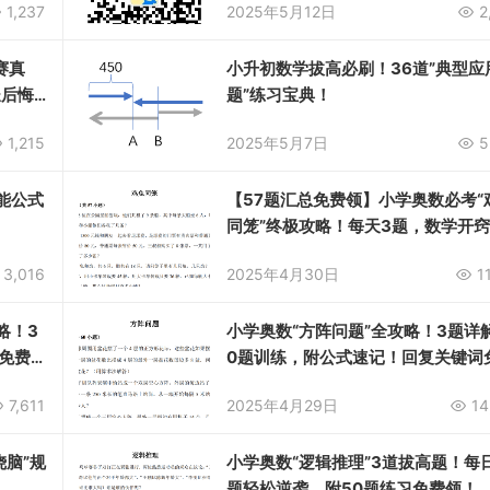
1,237
2025年5月12日
2
赛真
小升初数学拔高必刷！36道”典型应
长后悔
题”练习宝典！
1,215
2025年5月7日
5
能公式
【57题汇总免费领】小学奥数必考“
同笼”终极攻略！每天3题，数学开
需7天！
3,016
2025年4月30日
1
略！3
小学奥数“方阵问题”全攻略！3题详解
免费
0题训练，附公式速记！回复关键词
领取！
7,611
2025年4月29日
14
烧脑”规
小学奥数“逻辑推理”3道拔高题！每
题轻松逆袭，附50题练习免费领！