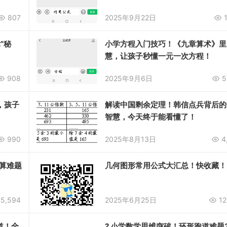
807
2025年9月22日
”秘
小学方程入门技巧！《九章算术》里
慧，让孩子秒懂一元一次方程！
908
2025年9月6日
5
，孩子
解读中国剩余定理！韩信点兵背后的
智慧，今天终于能看懂了！
990
2025年8月13日
4
算难题
几何图形常用公式大汇总！快收藏！
5,594
2025年6月25日
12
道！全
? 小学数学思维突破！环形跑道难题