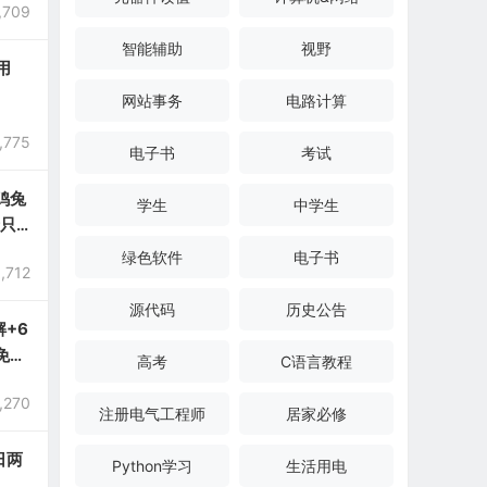
,709
智能辅助
视野
用
网站事务
电路计算
,775
电子书
考试
鸡兔
学生
中学生
窍只
绿色软件
电子书
1,712
源代码
历史公告
+6
免费
高考
C语言教程
,270
注册电气工程师
居家必修
日两
Python学习
生活用电