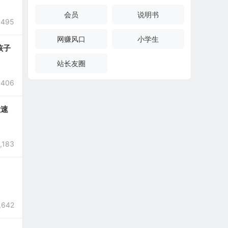
会员
说明书
,495
网赚风口
小学生
孩子
站长友圈
,406
大速
,183
,642