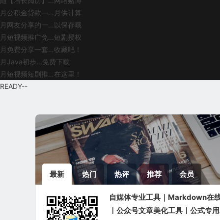
随
【增长阅历】…网络赌博
月
公积金贷款—…月供计算
月
网友分享的一…以保存哦
月
短视频推广免…短剧授权
月
免费分享一套…收藏吧！
月
Java初步…免费下载
月
短视频短剧推…在这里！
READY
--
最新
热门
热评
推荐
会员
自媒体专业工具｜Markdown在
｜公众号文章美化工具｜公式专用