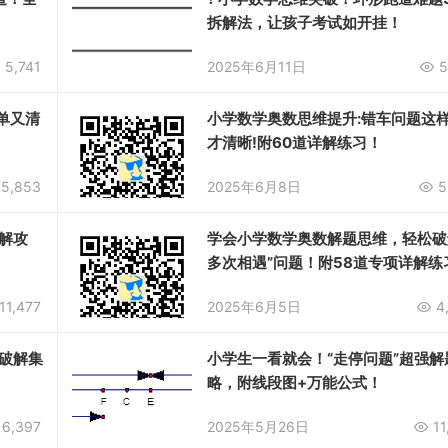
！
拆解法，让孩子考试如开挂！
5,741
2025年6月11日
5
单又清
小学数学奥数思维提升:错车问题这
才清晰!附60道详解练习！
5,853
2025年6月8日
5
解攻
学会小学数学奥数解题思维，轻松破
多次相遇”问题！附58道专项详解练
11,477
2025年6月5日
4
破解集
小学生一看就会！“走停问题”超强解
略，附线段图+万能公式！
6,397
2025年5月26日
11