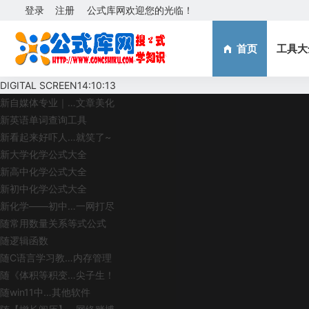
登录
注册
公式库网欢迎您的光临！
首页
工具大
DIGITAL SCREEN
14:10:13
新
自媒体专业｜…文章美化
新
英语单词查询工具
新
看起来好吓人…就笑了~
新
大学化学公式大全
新
高中化学公式大全
新
初中化学公式大全
新
化学——初中…一网打尽
随
常用数量关系等式公式
随
逻辑函数
随
C语言学习教…内存管理
随
《体积等积变…尖子生！
随
win11中…其他软件