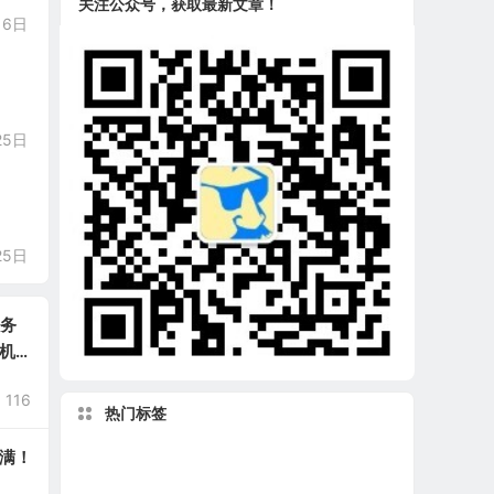
关注公众号，获取最新文章！
月6日
25日
25日
服务
机场
116
热门标签
满！
物理
分享
运动
数学计算器
电阻