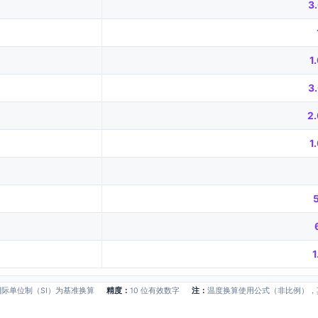
3
1
3
2
1
国际单位制（SI）为基准换算
精度：
10 位有效数字
注：
温度换算使用公式（非比例），