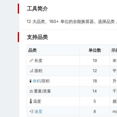
工具简介
12 大品类、160+ 单位的全能换算器。选择
支持品类
品类
单位数
示
📏 长度
19
米
📐 面积
12
平
🧪
体积
/容积
18
升
⚖️ 重量/质量
14
千
🌡️ 温度
5
摄
💨
速度
8
m