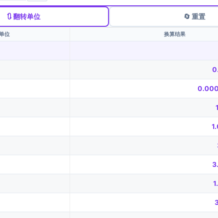
🔃 翻转单位
🔄 重置
单位
换算结果
0
0.00
1
3
1