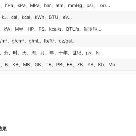
a、hPa、kPa、MPa、bar、atm、mmHg、psi、Torr…
、kJ、cal、kcal、kWh、BTU、eV…
、kW、MW、HP、PS、kcal/s、BTU/s、制冷吨…
g/m³、g/cm³、g/mL、lb/ft³、oz/gal…
、分、时、天、周、月、年、十年、世纪、ps、fs…
it、B、KB、MB、GB、TB、PB、EB、ZB、YB、Kb、Mb
结果