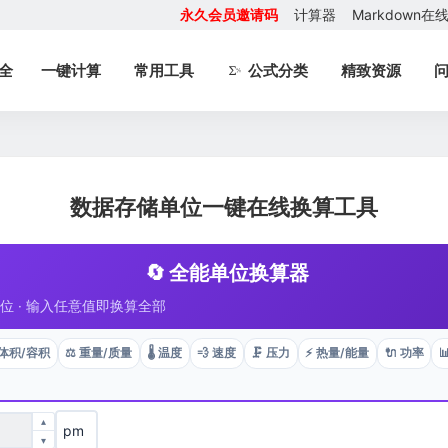
永久会员邀请码
计算器
Markdown
全
一键计算
常用工具
公式分类
精致资源
数据存储单位一键在线换算工具
🔄 全能单位换算器
+ 单位 · 输入任意值即换算全部
 体积/容积
⚖️ 重量/质量
🌡️ 温度
💨 速度
🗜️ 压力
⚡ 热量/能量
🔌 功率

▴
▾