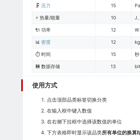
🗜️
压力
15
P
⚡ 热量/能量
10
J
🔌 功率
12
W
📊
密度
12
k
⏱️ 时间
15
秒
💾 数据存储
13
b
使用方式
点击顶部品类标签切换分类
在输入框中键入数值
在右侧下拉框中选择该数值的单位
下方表格即时显示该品类
所有单位的换算