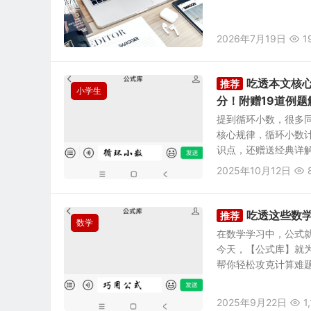
2026年7月19日
1
吃透本文核
推荐
小学生
分！附赠19道例题
提到循环小数，很多
核心规律，循环小数计
识点，还赠送经典详解例
2025年10月12日
吃透这些数
推荐
数学
在数学学习中，公式就
今天，【公式库】就
帮你轻松攻克计算难题！
2025年9月22日
1