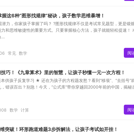
掌握这6种“图形找规律”秘诀，孩子数学思维暴增！
学霸潜力，你家孩子掌握了吗？ ?图形找规律不仅是考试常见题型，更是锻
能力和思维敏捷性的重要方式。只要掌握核心方法，孩子就能轻松提速！ 
..
阅
06
常见
数学
门技巧！《九章算术》里的智慧，让孩子秒懂一元一次方程！
版本供孩子反复学习 ★ 还在为孩子的方程题发愁？看到“移项”、“去括号”
，错误百出？别急！今天，“公式库”带你穿越回2000年前的中国，揭秘
阅
008
数学
计算
思维突破！环形跑道难题3步拆解法，让孩子考试如开挂！