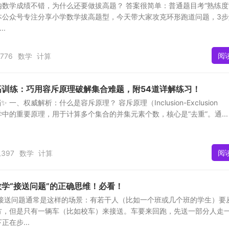
数学成绩不错，为什么还要做拔高题？ 答案很简单：普通题目考“熟练度
 本公众号专注分享小学数学拔高题型，今天带大家攻克环形跑道问题，3步
.
阅
,776
数学
计算
高训练：巧用容斥原理破解集合难题，附54道详解练习！
一、权威解析：什么是容斥原理？ 容斥原理（Inclusion-Exclusion
组合数学中的重要原理，用于计算多个集合的并集元素个数，核心是“去重”。通...
阅
,397
数学
计算
学“接送问题”的正确思维！必看！
 接送问题通常是这样的场景：有若干人（比如一个班或几个班的学生）要
方，但是只有一辆车（比如校车）来接送。车要来回跑，先送一部分人走
在步...