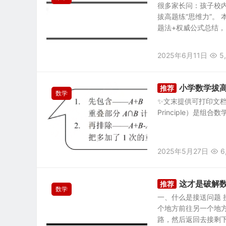
很多家长问：孩子校内
拔高题练“思维力”。
题法+权威公式总结，..
2025年6月11日
5
小学数学拔
推荐
数学
✨文末提供可打印文档✨ 
Principle）是
2025年5月27日
6
这才是破解数
推荐
数学
一、什么是接送问题
个地方前往另一个地
路，然后返回去接剩下正