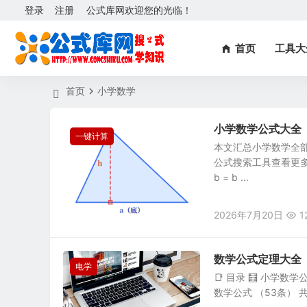
登录
注册
公式库网欢迎您的光临！
首页
工具大
首页
小学数学
小学数学公式大全
一键计算
本文汇总小学数学全
公式搜索工具查看更多学
b = b ...
2026年7月20日
1
数学公式定理大全（
电学
📑 目录 🧮 小学数学
数学公式 （53条） 