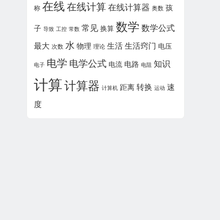
在线
在线计算
在线计算器
孩
称
奥数
数学
常见
数学公式
子
换算
工控
常数
导致
水
最大
物理
生活
生活窍门
电压
次数
理论
电学
电学公式
知识
电路
电流
电子
电阻
计算
计算器
转换
速
距离
运动
计算机
度