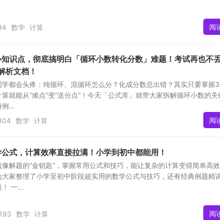
阅
94
数学
计算
心知识点，彻底搞明白「循环小数转化分数」难题！考试再也不
解析文档！
同学都会头疼：纯循环、混循环怎么分？化成分数总出错？其实只要掌握3
算就能从“难点”变“送分点”！今天「公式库」就带大家拆解循环小数的关
...
阅
804
数学
计算
学公式，计算效率直接拉满！小学到初中都能用！
像解题的“金钥匙”，掌握常用公式和技巧，能让复杂的计算变得简单高
为大家整理了小学至初中阶段超实用的数学公式与技巧，还有经典例题精
 一...
阅
,193
数学
计算