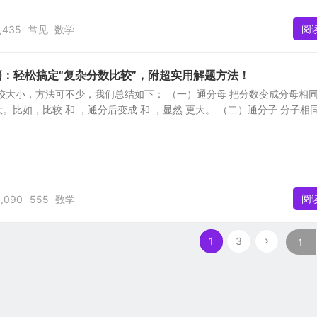
阅
,435
常见
数学
：轻松搞定“复杂分数比较”，附超实用解题方法！
较大小，方法可不少，我们总结如下： （一）通分母 把分数变成分母相
。比如，比较 和 ，通分后变成 和 ，显然 更大。 （二）通分子 分子相
阅
1,090
555
数学
1
3