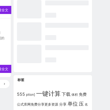
读全文
同
同的
读全文
标签
一键计算
555
下载
免费
ption]
体积
单位
压
公式库网免费分享更多资源
分享
名