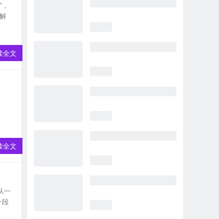
”，
解
读全文
读全文
从一
一段