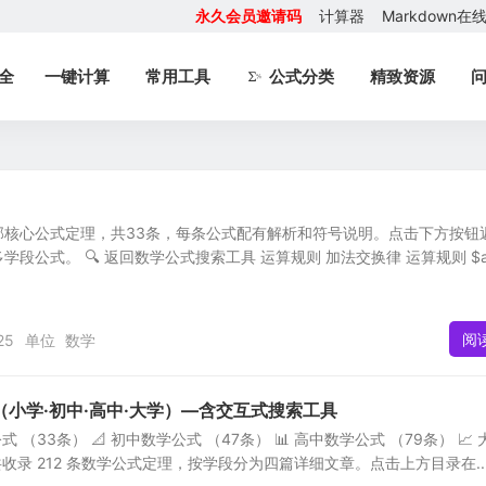
永久会员邀请码
计算器
Markdown
全
一键计算
常用工具
公式分类
精致资源
部核心公式定理，共33条，每条公式配有解析和符号说明。点击下方按钮
段公式。 🔍 返回数学公式搜索工具 运算规则 加法交换律 运算规则 $a
阅
25
单位
数学
小学·初中·高中·大学）—含交互式搜索工具
公式 （33条） 📐 初中数学公式 （47条） 📊 高中数学公式 （79条） 📈 
共收录 212 条数学公式定理，按学段分为四篇详细文章。点击上方目录在..