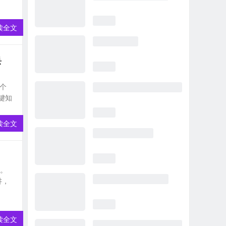
读全文
丢
个
键知
读全文
效。
讲，
读全文