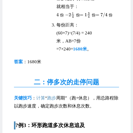
就相当于：
份
份
份
份
每份
距离
：
(60×7)÷(7/4) = 240
米，AB=7份
=7×240=
1680米
。
答案
：1680米
二：停多次的走停问题
关键技巧
：
计算
“
跑步
周期”（跑+休息），用总路程除
以跑步速度，确定跑步次数和休息次数。
?例3：环形跑道多次休息追及