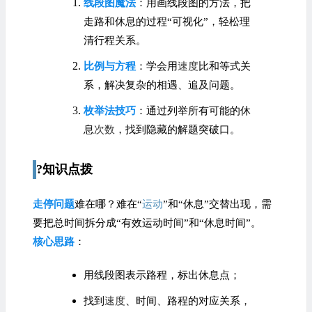
线段图魔法
：用画线段图的方法，把
走路和休息的过程“可视化”，轻松理
清行程关系。
比例与方程
：学会用
速度
比和等式关
系，解决复杂的相遇、追及问题。
枚举法技巧
：通过列举所有可能的休
息
次数
，找到隐藏的解题突破口。
?知识点拨
走停问题
难在哪？难在“
运动
”和“休息”交替出现，需
要把总时间拆分成“有效运动时间”和“休息时间”。
核心思路
：
用线段图表示路程，标出休息点；
找到
速度
、时间、路程的对应关系，