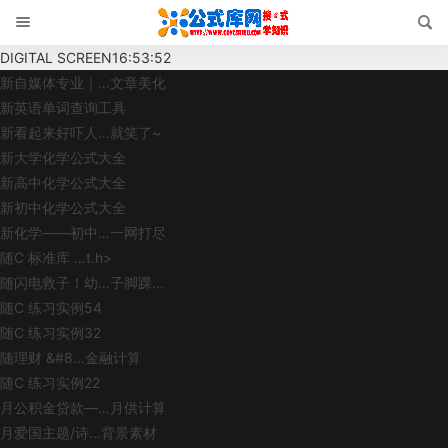
DIGITAL SCREEN
16:53:52
新
自媒体专业｜…文章美化
新
英语单词查询工具
新
看起来好吓人…就笑了~
新
大学化学公式大全
新
高中化学公式大全
新
初中化学公式大全
新
化学——初中…一网打尽
随
C 标准库 …t.h>
随
闪电救子！幼…子脚踝…
随
C 练习实例54
随
C 练习实例32
随
理财 &#8…金融计算
随
C 练习实例22
月
公积金贷款—…月供计算
月
爱国主题/诗…背景素材