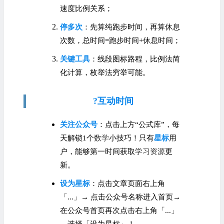
速度比例关系；
停多次
：先算纯跑步时间，再算休息
次数，总时间=跑步时间+休息时间；
关键工具
：线段图标路程，比例法简
化计算，枚举法穷举可能。
?互动时间
关注公众号
：点击上方“公式库”，每
天解锁1个
数学
小技巧！只有
星标
用
户，能够第一时间获取
学习资源
更
新。
设为星标
：点击文章页面右上角
「...」→ 点击公众号名称进入首页→
在公众号首页再次点击右上角「...」