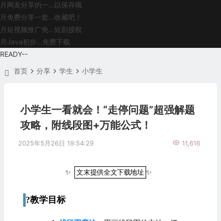
月
网友分享的一…以保存哦
月
免费分享一套…收藏吧！
月
短视频推广免…短剧授权
月
Java初步…免费下载
READY
--
首页
分享
学生
小学生
小学生一看就会！“走停问题”超强解题
攻略，附线段图+万能公式！
2025年5月26日 19:54:29
11,616
✨
文
末
提
供
全
文
下
载
地
址
✨
?教学目标