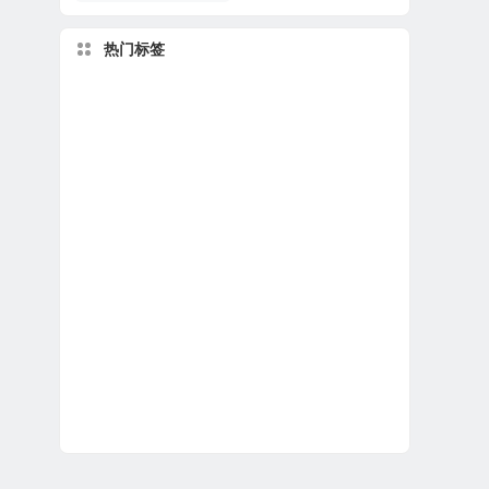
热门标签
计算
电路
距离
高等数学
电子
物理
555
名称
常数
化学
重复
在线计算
免费
生活窍门
计算机
体积
常见
速度
分享
理论
ption]
奥数
电阻
公式库网免费分享更多资源
数学计算器
计算器
数学公式
换算
电学公式
一键计算
数学
知识
在线计算器
压
在线
电学
电流
工控
运动
最大
生活
水
下载
导致
次数
单位
孩子
电压
转换
每日