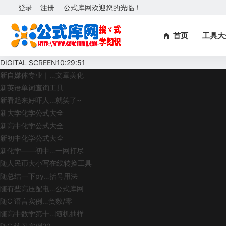
登录
注册
公式库网欢迎您的光临！
首页
工具大
DIGITAL SCREEN
10:29:51
新
自媒体专业｜…文章美化
新
英语单词查询工具
新
看起来好吓人…就笑了~
新
大学化学公式大全
新
高中化学公式大全
新
初中化学公式大全
新
化学——初中…一网打尽
随
人民币大小写在线转换工具
随
总结一下py…括号用法
随
有些高压配电…公式库网
随
C 语言实例…负数/零
随
高中数学第十…随机抽样