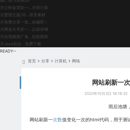
随
C 练习实例29
月
公积金贷款—…月供计算
月
爱国主题/诗…背景素材
月
免费分享一套…收藏吧！
月
网友分享的一…以保存哦
月
短视频推广免…短剧授权
月
Java初步…免费下载
READY
--
首页
分享
计算机
网络
网站刷新一次
2020年10月3日 18:18:32
雨后池塘
网站刷新一
次数
值变化一次的html代码，用于