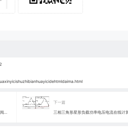
2
axinyicishuzhibianhuayicidehtmldaima.html
下一篇
电工学跟电子技术b复习题答案.pdf在线阅读免费下载
三相三角形星形负载功率电压电流在线计